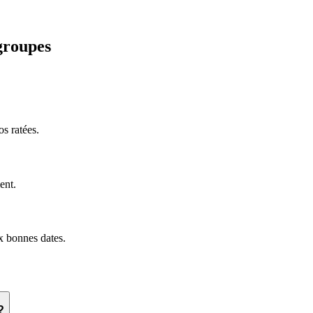
groupes
os ratées.
ent.
ux bonnes dates.
?